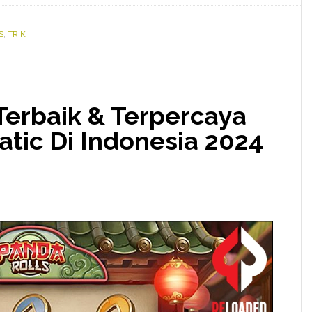
S
,
TRIK
 Terbaik & Terpercaya
atic Di Indonesia 2024