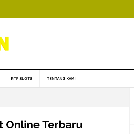
RTP SLOTS
TENTANG KAMI
t Online Terbaru