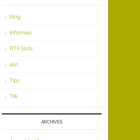
blog
Informasi
RTP Slots
slot
Tips
Trik
ARCHIVES