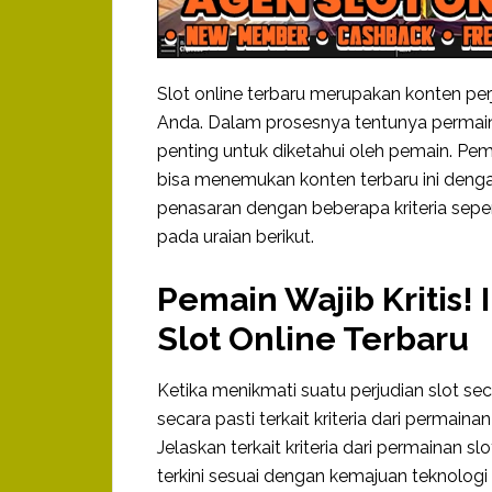
Slot online terbaru merupakan konten pe
Anda. Dalam prosesnya tentunya permainan 
penting untuk diketahui oleh pemain. Pema
bisa menemukan konten terbaru ini denga
penasaran dengan beberapa kriteria sepe
pada uraian berikut.
Pemain Wajib Kritis! 
Slot Online Terbaru
Ketika menikmati suatu perjudian slot sec
secara pasti terkait kriteria dari permain
Jelaskan terkait kriteria dari permainan
terkini sesuai dengan kemajuan teknolog