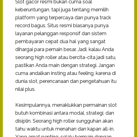
Slot gacor resmi bukan cuma soal
keberuntungan, tapi juga tentang memilih
platform yang terpercaya dan punya track
record bagus. Situs resmi biasanya punya
layanan pelanggan responsif dan sistem
pembayaran cepat dua hal yang sangat
dihargai para pemain besar. Jadi, kalau Anda
seorang high roller atau bercita-cita jadi satu,
pastikan Anda main dengan strategi. Jangan
cuma andalkan insting atau feeling, karena di
dunia slot, perencanaan dan pengetahuan itu
nilai plus.
Kesimpulannya, menaklukkan permainan slot
butuh kombinasi antara modal, strategi, dan
disiplin. Seorang high roller sungguhan akan
tahu waktu untuk menahan dan kapan all-in.
Yang amat penting, selalu bermain dengan