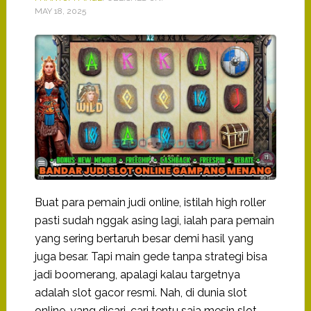
MAY 18, 2025
Buat para pemain judi online, istilah high roller
pasti sudah nggak asing lagi, ialah para pemain
yang sering bertaruh besar demi hasil yang
juga besar. Tapi main gede tanpa strategi bisa
jadi boomerang, apalagi kalau targetnya
adalah slot gacor resmi. Nah, di dunia slot
online, yang dicari-cari tentu saja mesin slot