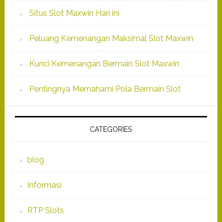
Situs Slot Maxwin Hari ini
Peluang Kemenangan Maksimal Slot Maxwin
Kunci Kemenangan Bermain Slot Maxwin
Pentingnya Memahami Pola Bermain Slot
CATEGORIES
blog
Informasi
RTP Slots