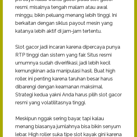
resmi, misalnya tengah malam atau awal
minggu, bikin peluang menang lebih tinggi. Ini
berkaitan dengan siklus payout mesin yang
katanya lebih aktif di jam-jam tertentu.
Slot gacor jadi incaran karena dipercaya punya
RTP tinggi dan sistem yang fair. Situs resmi
umumnya sudah diverifikasi, jadi lebih kecil
kemungkinan ada manipulasi hasil. Buat high
roller, ini penting karena taruhan besar harus
dibarengi dengan keamanan maksimal.
Strategi kedua yakni Anda harus pilih slot gacor
resmi yang volatilitasnya tinggi.
Meskipun nggak sering bayar, tapi kalau
menang biasanya jumlahnya bisa bikin senyum
lebar. High roller suka tipe slot kayak gini karena