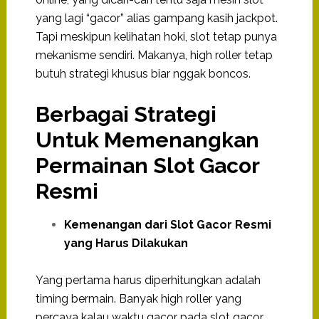
yang lagi “gacor” alias gampang kasih jackpot.
Tapi meskipun kelihatan hoki, slot tetap punya
mekanisme sendiri. Makanya, high roller tetap
butuh strategi khusus biar nggak boncos.
Berbagai Strategi
Untuk Memenangkan
Permainan Slot Gacor
Resmi
Kemenangan dari Slot Gacor Resmi
yang Harus Dilakukan
Yang pertama harus diperhitungkan adalah
timing bermain. Banyak high roller yang
percaya kalau waktu gacor pada slot gacor