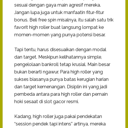
sesuai dengan gaya main agresif mereka.
Jangan lupa juga untuk manfaatin fitur-fitur
bonus. Beli free spin misalnya, itu salah satu trik
favorit high roller buat langsung lompat ke
momen-momen yang punya potensi besar.
Tapi tentu, harus disesuaikan dengan modal
dan target. Meskipun kelihatannya simple,
pengelolaan bankroll tetap krusial. Main besar
bukan berarti ngawur. Para high roller yang
sukses biasanya punya batas kerugian harian
dan target kemenangan. Disiplin ini yang jadi
pembeda antara para high roller dan pemain
hoki sesaat di slot gacor resmi.
Kadang, high roller juga pakai pendekatan
“session pendek tapi intens” artinya, mereka