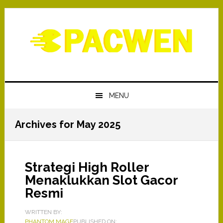
Skip
Skip
Skip
to
to
to
primary
main
primary
navigation
content
sidebar
MENU
Archives for May 2025
Strategi High Roller
Menaklukkan Slot Gacor
Resmi
WRITTEN BY:
PHANTOM MAGE
PUBLISHED ON: