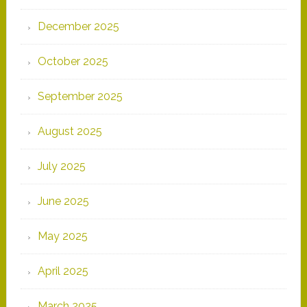
December 2025
October 2025
September 2025
August 2025
July 2025
June 2025
May 2025
April 2025
March 2025