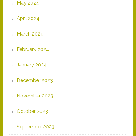
May 2024
April 2024
March 2024
February 2024
January 2024
December 2023
November 2023
October 2023
September 2023