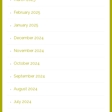
February 2025
January 2025
December 2024
November 2024
October 2024
September 2024
August 2024
July 2024