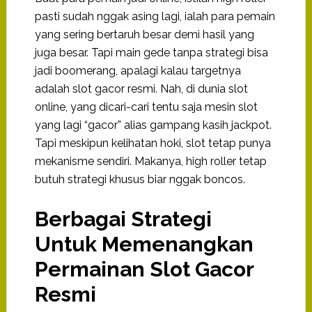
pasti sudah nggak asing lagi, ialah para pemain
yang sering bertaruh besar demi hasil yang
juga besar. Tapi main gede tanpa strategi bisa
jadi boomerang, apalagi kalau targetnya
adalah slot gacor resmi. Nah, di dunia slot
online, yang dicari-cari tentu saja mesin slot
yang lagi “gacor” alias gampang kasih jackpot.
Tapi meskipun kelihatan hoki, slot tetap punya
mekanisme sendiri. Makanya, high roller tetap
butuh strategi khusus biar nggak boncos.
Berbagai Strategi
Untuk Memenangkan
Permainan Slot Gacor
Resmi