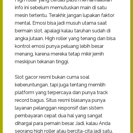
info ini sebelum memutuskan main di satu
mesin tertentu. Terakhir, jangan lupakan faktor
mental. Emosi bisa jadi musuh utama saat
bermain slot, apalagi kalau taruhan sudah di
angka jutaan. High roller yang tenang dan bisa
kontrol emosi punya peluang lebih besar
menang, karena mereka tetap mikir jernih
meskipun tekanan tinggi.
Slot gacor resmi bukan cuma soal
keberuntungan, tapi juga tentang memilih
platform yang terpercaya dan punya track
record bagus. Situs resmi biasanya punya
layanan pelanggan responsif dan sistem
pembayaran cepat dua hal yang sangat
dihargai para pemain besar. Jadi, kalau Anda
seorang high roller atau bercita-cita jadi satu,