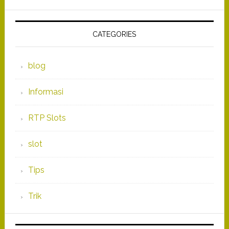
CATEGORIES
blog
Informasi
RTP Slots
slot
Tips
Trik