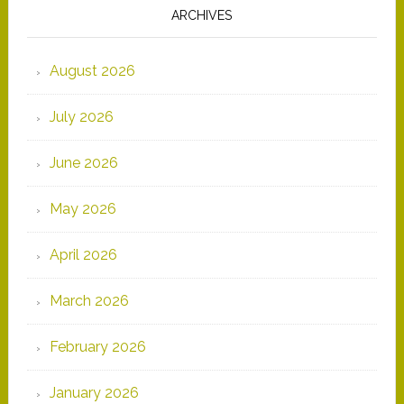
ARCHIVES
August 2026
July 2026
June 2026
May 2026
April 2026
March 2026
February 2026
January 2026