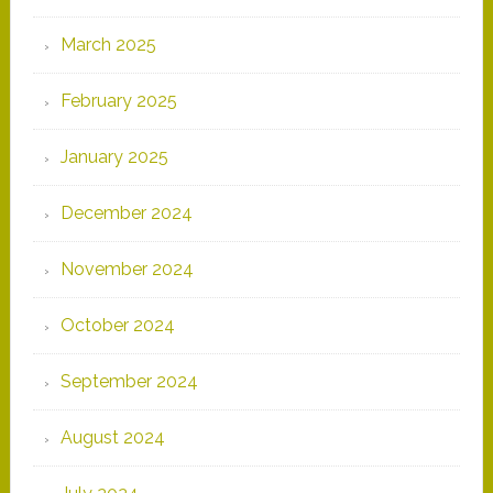
March 2025
February 2025
January 2025
December 2024
November 2024
October 2024
September 2024
August 2024