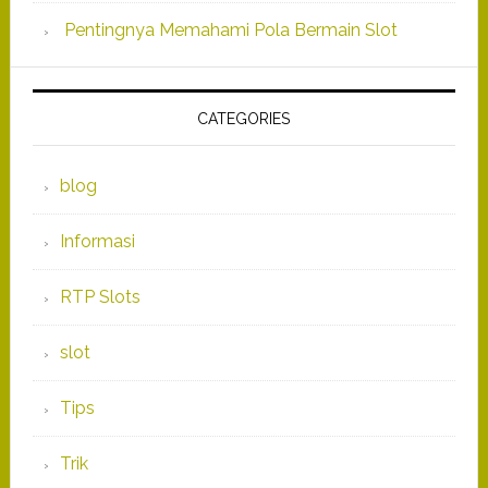
Pentingnya Memahami Pola Bermain Slot
CATEGORIES
blog
Informasi
RTP Slots
slot
Tips
Trik