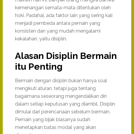
kemenangan semata-mata ditentukan oleh
hoki. Padahal, ada faktor lain yang sering kali
menjadi pembeda antara pemain yang
konsisten dan yang mudah mengalami
kekalahan, yaitu disiplin.
Alasan Disiplin Bermain
itu Penting
Bermain dengan disiplin bukan hanya soal
mengikuti aturan, tetapi juga tentang
bagaimana seseorang mengendalikan diri
dalam setiap keputusan yang diambil.
Disiplin
dimulai dari perencanaan sebelum bermain.
Pemain yang bijak biasanya sudah
menetapkan batas modal yang akan