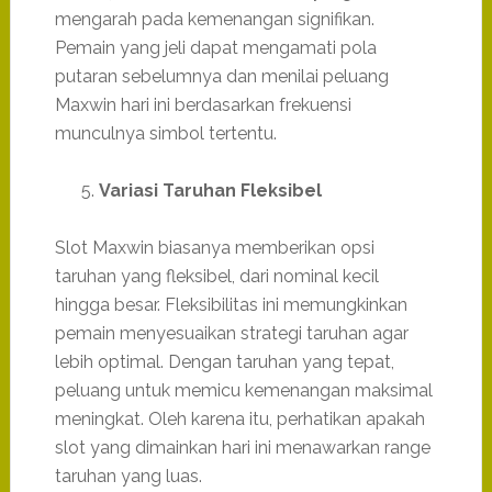
mengarah pada kemenangan signifikan.
Pemain yang jeli dapat mengamati pola
putaran sebelumnya dan menilai peluang
Maxwin hari ini berdasarkan frekuensi
munculnya simbol tertentu.
Variasi Taruhan Fleksibel
Slot Maxwin biasanya memberikan opsi
taruhan yang fleksibel, dari nominal kecil
hingga besar. Fleksibilitas ini memungkinkan
pemain menyesuaikan strategi taruhan agar
lebih optimal. Dengan taruhan yang tepat,
peluang untuk memicu kemenangan maksimal
meningkat. Oleh karena itu, perhatikan apakah
slot yang dimainkan hari ini menawarkan range
taruhan yang luas.