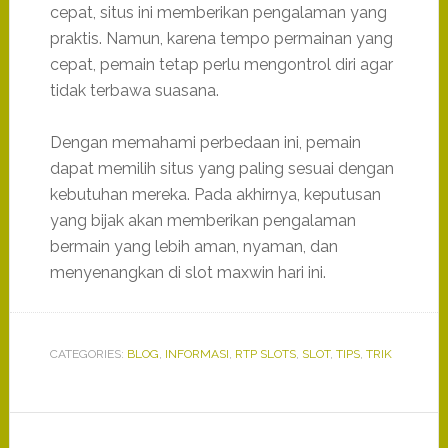
cepat, situs ini memberikan pengalaman yang
praktis. Namun, karena tempo permainan yang
cepat, pemain tetap perlu mengontrol diri agar
tidak terbawa suasana.
Dengan memahami perbedaan ini, pemain
dapat memilih situs yang paling sesuai dengan
kebutuhan mereka. Pada akhirnya, keputusan
yang bijak akan memberikan pengalaman
bermain yang lebih aman, nyaman, dan
menyenangkan di slot maxwin hari ini.
CATEGORIES:
BLOG
,
INFORMASI
,
RTP SLOTS
,
SLOT
,
TIPS
,
TRIK