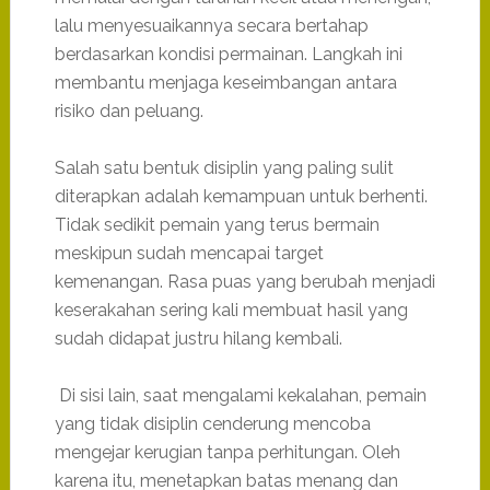
lalu menyesuaikannya secara bertahap
berdasarkan kondisi permainan. Langkah ini
membantu menjaga keseimbangan antara
risiko dan peluang.
Salah satu bentuk disiplin yang paling sulit
diterapkan adalah kemampuan untuk berhenti.
Tidak sedikit pemain yang terus bermain
meskipun sudah mencapai target
kemenangan. Rasa puas yang berubah menjadi
keserakahan sering kali membuat hasil yang
sudah didapat justru hilang kembali.
Di sisi lain, saat mengalami kekalahan, pemain
yang tidak disiplin cenderung mencoba
mengejar kerugian tanpa perhitungan. Oleh
karena itu, menetapkan batas menang dan