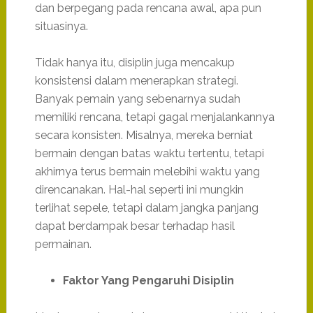
dan berpegang pada rencana awal, apa pun
situasinya.
Tidak hanya itu, disiplin juga mencakup
konsistensi dalam menerapkan strategi.
Banyak pemain yang sebenarnya sudah
memiliki rencana, tetapi gagal menjalankannya
secara konsisten. Misalnya, mereka berniat
bermain dengan batas waktu tertentu, tetapi
akhirnya terus bermain melebihi waktu yang
direncanakan. Hal-hal seperti ini mungkin
terlihat sepele, tetapi dalam jangka panjang
dapat berdampak besar terhadap hasil
permainan.
Faktor Yang Pengaruhi Disiplin