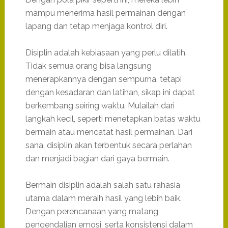
mampu menerima hasil permainan dengan
lapang dan tetap menjaga kontrol diri.
Disiplin adalah kebiasaan yang perlu dilatih.
Tidak semua orang bisa langsung
menerapkannya dengan sempurna, tetapi
dengan kesadaran dan latihan, sikap ini dapat
berkembang seiring waktu. Mulailah dari
langkah kecil, seperti menetapkan batas waktu
bermain atau mencatat hasil permainan. Dari
sana, disiplin akan terbentuk secara perlahan
dan menjadi bagian dari gaya bermain.
Bermain disiplin adalah salah satu rahasia
utama dalam meraih hasil yang lebih baik.
Dengan perencanaan yang matang,
pengendalian emosi, serta konsistensi dalam