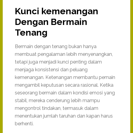
Kunci kemenangan
Dengan Bermain
Tenang
Bermain dengan tenang bukan hanya
membuat pengalaman lebih menyenangkan,
tetapi juga menjadi kunci penting dalam
menjaga konsistensi dan peluang
kemenangan.
Ketenangan membantu pemain
mengambil keputusan secara rasional. Ketika
seseorang bermain dalam kondisi emosi yang
stabil, mereka cenderung lebih mampu
mengontrol tindakan, termasuk dalam
menentukan jumlah taruhan dan kapan harus
berhenti.