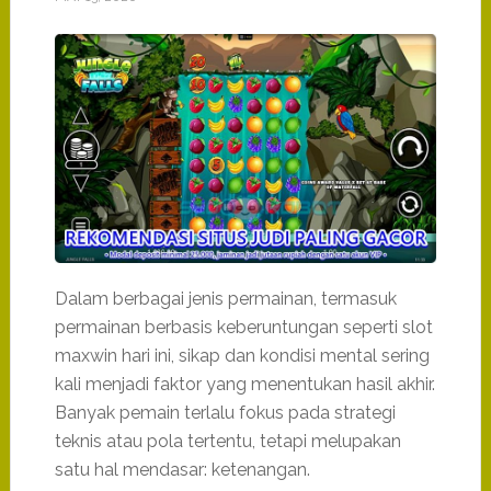
Dalam berbagai jenis permainan, termasuk
permainan berbasis keberuntungan seperti slot
maxwin hari ini, sikap dan kondisi mental sering
kali menjadi faktor yang menentukan hasil akhir.
Banyak pemain terlalu fokus pada strategi
teknis atau pola tertentu, tetapi melupakan
satu hal mendasar: ketenangan.