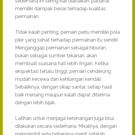
sederhana ini sering kali diabaikan, padahal
memiliki dampak besar terhadap kualitas
permainan.
Tidak kalah penting, pemain perlu memiliki pola
pikir yang sehat terhadap permainan itu sendiri.
Menganggap permainan sebagai hiburan,
bukan sebagai sumber tekanan, akan
membuat suasana hati lebih ringan. Ketika
ekspektasi terlalu tinggi, pemain cenderung
mudah kecewa dan kehilangan kendali.
Sebaliknya, dengan sikap santai, setiap hasil
baik menang maupun kalah dapat diterima
dengan lebih bijak.
Latihan untuk menjaga ketenangan juga bisa
dilakukan secara sederhana. Misalnya, dengan
mengambil jeda beberapa menit setelah