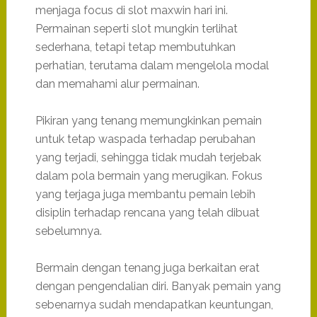
menjaga focus di slot maxwin hari ini.
Permainan seperti slot mungkin terlihat
sederhana, tetapi tetap membutuhkan
perhatian, terutama dalam mengelola modal
dan memahami alur permainan.
Pikiran yang tenang memungkinkan pemain
untuk tetap waspada terhadap perubahan
yang terjadi, sehingga tidak mudah terjebak
dalam pola bermain yang merugikan. Fokus
yang terjaga juga membantu pemain lebih
disiplin terhadap rencana yang telah dibuat
sebelumnya.
Bermain dengan tenang juga berkaitan erat
dengan pengendalian diri. Banyak pemain yang
sebenarnya sudah mendapatkan keuntungan,