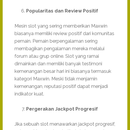
Popularitas dan Review Positif
Mesin slot yang sering memberikan Maxwin
biasanya memiliki review positif dari komunitas
pemain. Pemain berpengalaman sering
membagikan pengalaman mereka melalui
forum atau grup online. Slot yang ramai
dimainkan dan memiliki banyak testimoni
kemenangan besar hari ini biasanya termasuk
kategori Maxwin. Meski tidak menjamin
kemenangan, reputasi positif dapat menjadi
indikator kuat.
Pergerakan Jackpot Progresif
Jika sebuah slot menawarkan jackpot progresif,