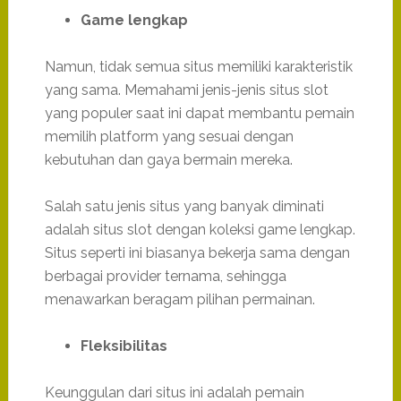
Game lengkap
Namun, tidak semua situs memiliki karakteristik
yang sama. Memahami jenis-jenis situs slot
yang populer saat ini dapat membantu pemain
memilih platform yang sesuai dengan
kebutuhan dan gaya bermain mereka.
Salah satu jenis situs yang banyak diminati
adalah situs slot dengan koleksi game lengkap.
Situs seperti ini biasanya bekerja sama dengan
berbagai provider ternama, sehingga
menawarkan beragam pilihan permainan.
Fleksibilitas
Keunggulan dari situs ini adalah pemain