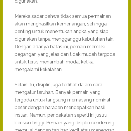
digunakan.
Mereka sadar bahwa tidak semua permainan
akan menghasilkan kemenangan, sehingga
penting untuk menentukan angka yang siap
digunakan tanpa mengganggu kebutuhan lain.
Dengan adanya batas ini, pemain memiliki
pegangan yang jelas dan tidak mudah tergoda
untuk terus menambah modal ketika
mengalami kekalahan.
Selain itu, disiplin juga terlihat dalam cara
mengatur taruhan. Banyak pemain yang
tergoda untuk langsung memasang nominal
besar dengan harapan mendapatkan hasil
instan. Namun, pendekatan seperti ini justru
berisiko tinggi. Pemain yang disiplin cenderung
memulai dengan taruhan kecil atau menengah,