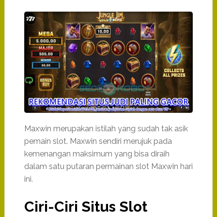
Maxwin merupakan istilah yang sudah tak asik
pemain slot. Maxwin sendiri merujuk pada
kemenangan maksimum yang bisa diraih
dalam satu putaran permainan slot Maxwin hari
ini.
Ciri-Ciri Situs Slot