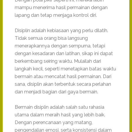
mampu menerima hasil permainan dengan
lapang dan tetap menjaga kontrol diri.
Disiplin adalah kebiasaan yang perlu dilatih.
Tidak semua orang bisa langsung
menerapkannya dengan sempurna, tetapi
dengan kesadaran dan latihan, sikap ini dapat
berkembang seiring waktu. Mulailah dari
langkah kecil, seperti menetapkan batas waktu
bermain atau mencatat hasil permainan. Dari
sana, disiplin akan terbentuk secara perlahan
dan menjadi bagian dari gaya bermain.
Bermain disiplin adalah salah satu rahasia
utama dalam meraih hasil yang lebih baik.
Dengan perencanaan yang matang,
pengendalian emosi, serta konsistensi dalam