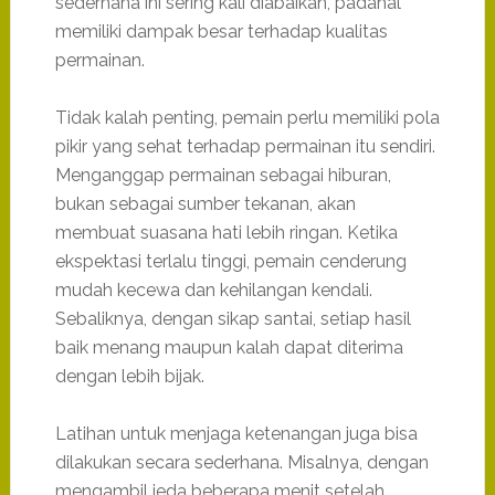
sederhana ini sering kali diabaikan, padahal
memiliki dampak besar terhadap kualitas
permainan.
Tidak kalah penting, pemain perlu memiliki pola
pikir yang sehat terhadap permainan itu sendiri.
Menganggap permainan sebagai hiburan,
bukan sebagai sumber tekanan, akan
membuat suasana hati lebih ringan. Ketika
ekspektasi terlalu tinggi, pemain cenderung
mudah kecewa dan kehilangan kendali.
Sebaliknya, dengan sikap santai, setiap hasil
baik menang maupun kalah dapat diterima
dengan lebih bijak.
Latihan untuk menjaga ketenangan juga bisa
dilakukan secara sederhana. Misalnya, dengan
mengambil jeda beberapa menit setelah