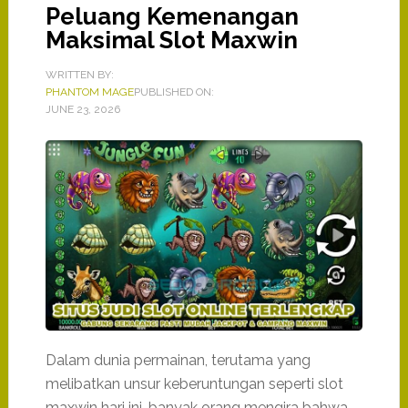
Peluang Kemenangan
Maksimal Slot Maxwin
WRITTEN BY:
PHANTOM MAGE
PUBLISHED ON:
JUNE 23, 2026
Dalam dunia permainan, terutama yang
melibatkan unsur keberuntungan seperti slot
maxwin hari ini, banyak orang mengira bahwa