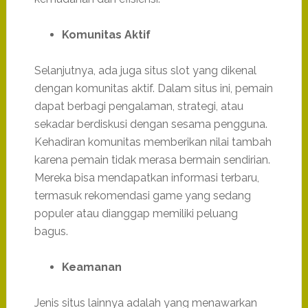
Komunitas Aktif
Selanjutnya, ada juga situs slot yang dikenal
dengan komunitas aktif. Dalam situs ini, pemain
dapat berbagi pengalaman, strategi, atau
sekadar berdiskusi dengan sesama pengguna.
Kehadiran komunitas memberikan nilai tambah
karena pemain tidak merasa bermain sendirian.
Mereka bisa mendapatkan informasi terbaru,
termasuk rekomendasi game yang sedang
populer atau dianggap memiliki peluang
bagus.
Keamanan
Jenis situs lainnya adalah yang menawarkan