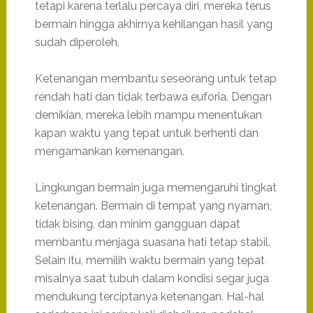
tetapi karena terlalu percaya diri, mereka terus
bermain hingga akhirnya kehilangan hasil yang
sudah diperoleh.
Ketenangan membantu seseorang untuk tetap
rendah hati dan tidak terbawa euforia. Dengan
demikian, mereka lebih mampu menentukan
kapan waktu yang tepat untuk berhenti dan
mengamankan kemenangan.
Lingkungan bermain juga memengaruhi tingkat
ketenangan. Bermain di tempat yang nyaman,
tidak bising, dan minim gangguan dapat
membantu menjaga suasana hati tetap stabil.
Selain itu, memilih waktu bermain yang tepat
misalnya saat tubuh dalam kondisi segar juga
mendukung terciptanya ketenangan. Hal-hal