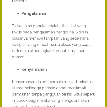
tersebut.
Pengalaman
Tidak kalah populer adalah situs slot yang
fokus pada pengalaman pengguna. Situs ini
biasanya memiliki tampilan yang sederhana,
navigasi yang mudah, serta akses yang cepat
baik melalui perangkat komputer maupun
ponsel.
Kenyamanan
Kenyamanan dalam bermain menjadi prioritas
utama, sehingga pemain dapat menikmati
permainan tanpa gangguan teknis. Situs seperti
ini cocok bagi mereka yang mengutamakan
kemudahan dan efisiensi.