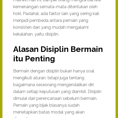
kemenangan semata-mata ditentukan oleh
hoki. Padahal, ada faktor lain yang sering kali
menjadi pembeda antara pemain yang
konsisten dan yang mudah mengalami
kekalahan, yaitu disiplin.
Alasan Disiplin Bermain
itu Penting
Bermain dengan disiplin bukan hanya soal
mengikuti aturan, tetapi juga tentang
bagaimana seseorang mengendalikan diri
dalam setiap keputusan yang diambil.
Disiplin
dimulai dari perencanaan sebelum bermain.
Pemain yang bijak biasanya sudah
menetapkan batas modal yang akan