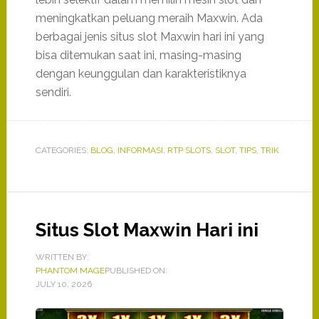
meningkatkan peluang meraih Maxwin.
Ada
berbagai jenis situs slot Maxwin hari ini yang
bisa ditemukan saat ini, masing-masing
dengan keunggulan dan karakteristiknya
sendiri.
CATEGORIES:
BLOG
,
INFORMASI
,
RTP SLOTS
,
SLOT
,
TIPS
,
TRIK
Situs Slot Maxwin Hari ini
WRITTEN BY:
PHANTOM MAGE
PUBLISHED ON:
JULY 10, 2026