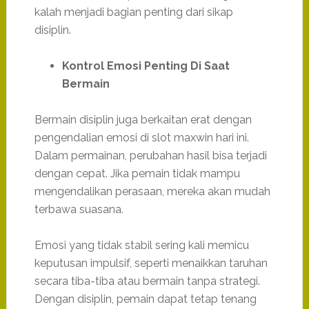
kalah menjadi bagian penting dari sikap
disiplin.
Kontrol Emosi Penting Di Saat
Bermain
Bermain disiplin juga berkaitan erat dengan
pengendalian emosi di slot maxwin hari ini.
Dalam permainan, perubahan hasil bisa terjadi
dengan cepat. Jika pemain tidak mampu
mengendalikan perasaan, mereka akan mudah
terbawa suasana.
Emosi yang tidak stabil sering kali memicu
keputusan impulsif, seperti menaikkan taruhan
secara tiba-tiba atau bermain tanpa strategi.
Dengan disiplin, pemain dapat tetap tenang