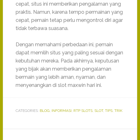
cepat, situs ini memberikan pengalaman yang
praktis. Namun, karena tempo permainan yang
cepat, pemain tetap perlu mengontrol diri agar
tidak terbawa suasana.
Dengan memahami perbedaan ini, pemain
dapat memilih situs yang paling sesuai dengan
kebutuhan mereka. Pada akhirnya, keputusan
yang bijak akan memberikan pengalaman
bermain yang lebih aman, nyaman, dan
menyenangkan di slot maxwin hari ini.
CATEGORIES:
BLOG
,
INFORMASI
,
RTP SLOTS
,
SLOT
,
TIPS
,
TRIK