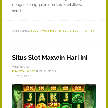
dengan keunggulan dan karakteristiknya
sendiri.
CATEGORIES:
BLOG
,
INFORMASI
,
RTP SLOTS
,
SLOT
,
TIPS
,
TRIK
Situs Slot Maxwin Hari ini
WRITTEN BY:
PHANTOM MAGE
PUBLISHED ON:
JULY 10, 2026