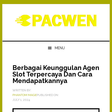
Skip
Skip
Skip
to
to
to
primary
main
primary
navigation
content
sidebar
MENU
Berbagai Keunggulan Agen
Slot Terpercaya Dan Cara
Mendapatkannya
WRITTEN BY:
PHANTOM MAGE
PUBLISHED ON:
JULY 1, 2024