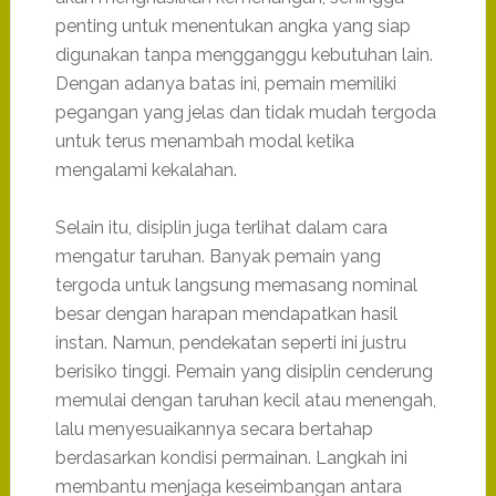
penting untuk menentukan angka yang siap
digunakan tanpa mengganggu kebutuhan lain.
Dengan adanya batas ini, pemain memiliki
pegangan yang jelas dan tidak mudah tergoda
untuk terus menambah modal ketika
mengalami kekalahan.
Selain itu, disiplin juga terlihat dalam cara
mengatur taruhan. Banyak pemain yang
tergoda untuk langsung memasang nominal
besar dengan harapan mendapatkan hasil
instan. Namun, pendekatan seperti ini justru
berisiko tinggi. Pemain yang disiplin cenderung
memulai dengan taruhan kecil atau menengah,
lalu menyesuaikannya secara bertahap
berdasarkan kondisi permainan. Langkah ini
membantu menjaga keseimbangan antara