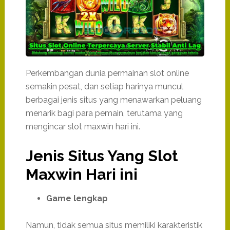
Perkembangan dunia permainan slot online
semakin pesat, dan setiap harinya muncul
berbagai jenis situs yang menawarkan peluang
menarik bagi para pemain, terutama yang
mengincar slot maxwin hari ini.
Jenis Situs Yang Slot
Maxwin Hari ini
Game lengkap
Namun, tidak semua situs memiliki karakteristik