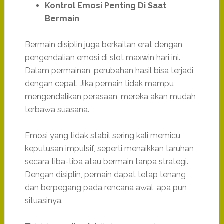
Kontrol Emosi Penting Di Saat
Bermain
Bermain disiplin juga berkaitan erat dengan
pengendalian emosi di slot maxwin hari ini.
Dalam permainan, perubahan hasil bisa terjadi
dengan cepat. Jika pemain tidak mampu
mengendalikan perasaan, mereka akan mudah
terbawa suasana.
Emosi yang tidak stabil sering kali memicu
keputusan impulsif, seperti menaikkan taruhan
secara tiba-tiba atau bermain tanpa strategi.
Dengan disiplin, pemain dapat tetap tenang
dan berpegang pada rencana awal, apa pun
situasinya.