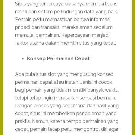
Situs yang terpercaya biasanya memiliki lisensi
resmi dan sistem perlindungan data yang baik.
Pemain perlu memastikan bahwa informasi
pribadi dan transaksi mereka aman sebelum
memulai permainan. Kepercayaan menjadi
faktor utama dalam memilih situs yang tepat.
Konsep Permainan Cepat
Ada pula situs slot yang mengusung konsep
permainan cepat atau instan. Jenis ini cocok
bagi pemain yang tidak memiliki banyak waktu,
tetapi tetap ingin merasakan sensasi bermain.
Dengan proses yang sederhana dan hasil yang
cepat, situs ini memberikan pengalaman yang
praktis. Namun, karena tempo permainan yang
cepat, pemain tetap perlu mengontrol diri agar