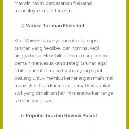
Maxwin hari ini berdasarkan frekuensi
munculnya simbol tertentu.
Variasi Taruhan Fleksibel
Slot Maxwin biasanya memberikan opsi
taruhan yang fleksibel, dari nominal kecil
hingga besar. Fleksibilitas ini memungkinkan
pemain menyesuaikan strategi taruhan agar
lebih optimal. Dengan taruhan yang tepat,
peluang untuk memicu kemenangan maksimal
meningkat. Oleh karena itu, perhatikan apakah
slot yang dimainkan hari ini menawarkan range
taruhan yang luas.
Popularitas dan Review Positif