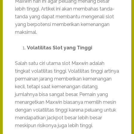
Maxwin hari ini agar peluang menang besar
lebih tinggi. Artikel ini akan membahas tanda-
tanda yang dapat membantu mengenali slot
yang berpotensi memberikan kemenangan
maksimal.
Volatilitas Slot yang Tinggi
Salah satu ciri utama slot Maxwin adalah
tingkat volatilitas tinggi. Volatilitas tinggi artinya
permainan jarang memberikan kemenangan
kecil, tetapi saat kemenangan datang,
jumlahnya bisa sangat besar. Pemain yang
menargetkan Maxwin biasanya memilih mesin
dengan volatilitas tinggi karena peluang untuk
mendapatkan jackpot besar lebih besar
meskipun risikonya juga lebih tinggi.