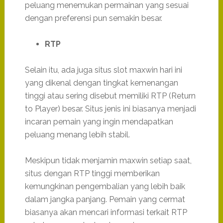
peluang menemukan permainan yang sesuai
dengan preferensi pun semakin besar.
RTP
Selain itu, ada juga situs slot maxwin hari ini
yang dikenal dengan tingkat kemenangan
tinggi atau sering disebut memiliki RTP (Return
to Player) besar. Situs jenis ini biasanya menjadi
incaran pemain yang ingin mendapatkan
peluang menang lebih stabil.
Meskipun tidak menjamin maxwin setiap saat,
situs dengan RTP tinggi memberikan
kemungkinan pengembalian yang lebih baik
dalam jangka panjang. Pemain yang cermat
biasanya akan mencari informasi terkait RTP