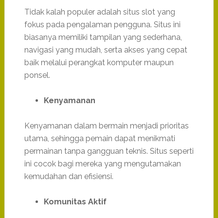
Tidak kalah populer adalah situs slot yang
fokus pada pengalaman pengguna. Situs ini
biasanya memiliki tampilan yang sederhana,
navigasi yang mudah, serta akses yang cepat
baik melalui perangkat komputer maupun
ponsel.
Kenyamanan
Kenyamanan dalam bermain menjadi prioritas
utama, sehingga pemain dapat menikmati
permainan tanpa gangguan teknis. Situs seperti
ini cocok bagi mereka yang mengutamakan
kemudahan dan efisiensi.
Komunitas Aktif