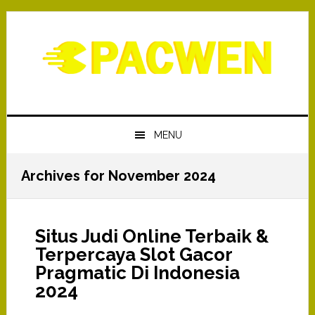
Skip
Skip
Skip
to
to
to
primary
main
primary
navigation
content
sidebar
MENU
Archives for November 2024
Situs Judi Online Terbaik &
Terpercaya Slot Gacor
Pragmatic Di Indonesia
2024