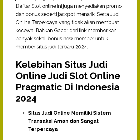
Daftar Slot online ini juga menyediakan promo
dan bonus seperti jackpot menarik. Serta Judi
Online Terpercaya yang tidak akan membuat
kecewa. Bahkan Gacor dari link memberikan
banyak sekali bonus new member untuk
member situs judi terbaru 2024.
Kelebihan Situs Judi
Online Judi Slot Online
Pragmatic Di Indonesia
2024
Situs Judi Online Memiliki Sistem
Transaksi Aman dan Sangat
Terpercaya