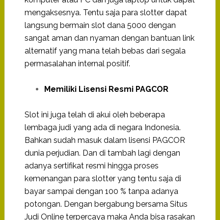
mengaksesnya. Tentu saja para slotter dapat
langsung bermain slot dana 5000 dengan
sangat aman dan nyaman dengan bantuan link
alternatif yang mana telah bebas dari segala
permasalahan internal positif.
Memiliki Lisensi Resmi PAGCOR
Slot ini juga telah di akui oleh beberapa
lembaga judi yang ada di negara Indonesia.
Bahkan sudah masuk dalam lisensi PAGCOR
dunia perjudian. Dan di tambah lagi dengan
adanya sertifikat resmi hingga proses
kemenangan para slotter yang tentu saja di
bayar sampai dengan 100 % tanpa adanya
potongan. Dengan bergabung bersama Situs
Judi Online terpercaya maka Anda bisa rasakan