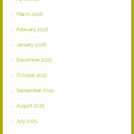
March 2026
February 2026
January 2026
December 2025
October 2025
September 2025
August 2025
July 2025