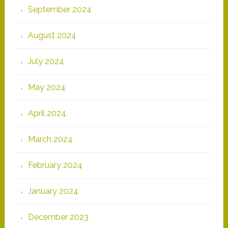
September 2024
August 2024
July 2024
May 2024
April 2024
March 2024
February 2024
January 2024
December 2023