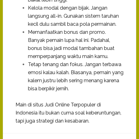
Kelola modal dengan bijak. Jangan
langsung all-in. Gunakan sistem taruhan
kecil dulu sambil baca pola permainan.
Memanfaatkan bonus dan promo.
Banyak pemain lupa hal ini. Padahal,
bonus bisa jadi modal tambahan buat
memperpanjang waktu main kamu.
Tetap tenang dan fokus. Jangan terbawa
emosi kalau kalah. Biasanya, pemain yang
kalem justru lebih sering menang karena
bisa berpikir jernih.
Main di situs Judi Online Terpopuler di
Indonesia itu bukan cuma soal keberuntungan,
tapi juga strategi dan kesabaran.