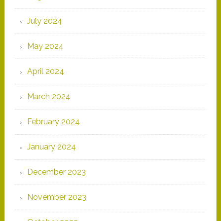
July 2024
May 2024
April 2024
March 2024
February 2024
January 2024
December 2023
November 2023