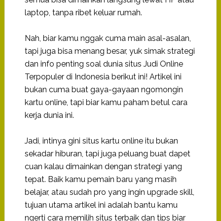
laptop, tanpa ribet keluar rumah.
Nah, biar kamu nggak cuma main asal-asalan,
tapi juga bisa menang besar, yuk simak strategi
dan info penting soal dunia situs Judi Online
Terpopuler di Indonesia berikut ini!
Artikel ini
bukan cuma buat gaya-gayaan ngomongin
kartu online, tapi biar kamu paham betul cara
kerja dunia ini.
Jadi, intinya gini situs kartu online itu bukan
sekadar hiburan, tapi juga peluang buat dapet
cuan kalau dimainkan dengan strategi yang
tepat. Baik kamu pemain baru yang masih
belajar, atau sudah pro yang ingin upgrade skill,
tujuan utama artikel ini adalah bantu kamu
ngerti cara memilih situs terbaik dan tips biar