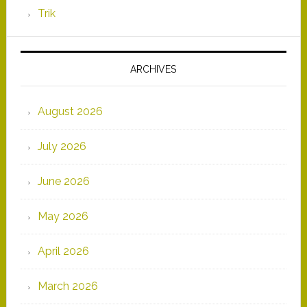
Trik
ARCHIVES
August 2026
July 2026
June 2026
May 2026
April 2026
March 2026