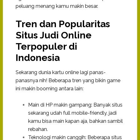
peluang menang kamu makin besar.
Tren dan Popularitas
Situs Judi Online
Terpopuler di
Indonesia
Sekarang dunia kartu online lagi panas-
panasnya nih! Beberapa tren yang bikin game
ini makin booming antara lain:
Main di HP makin gampang: Banyak situs
sekarang udah full mobile-friendly, jadi
kamu bisa main kapan aja, bahkan sambil
rebahan.
Teknologi makin canggih: Beberapa situs