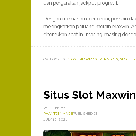
dan pergerakan jackpot progresif.
Dengan memahami ciri-ciri ini, pemain dap
meningkatkan peluang meraih Maxwin.
Ad
ditemukan saat ini, masing-masing dengan
CATEGORIES:
BLOG
,
INFORMASI
,
RTP SLOTS
,
SLOT
,
TIP
Situs Slot Maxwin 
WRITTEN BY:
PHANTOM MAGE
PUBLISHED ON:
JULY 10, 2026