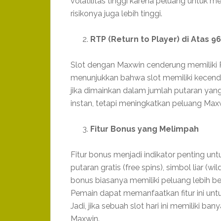
volatilitas tinggi karena peluang untuk 
risikonya juga lebih tinggi.
RTP (Return to Player) di Atas 
Slot dengan Maxwin cenderung memiliki RT
menunjukkan bahwa slot memiliki kecen
jika dimainkan dalam jumlah putaran ya
instan, tetapi meningkatkan peluang Max
Fitur Bonus yang Melimpah
Fitur bonus menjadi indikator penting u
putaran gratis (free spins), simbol liar (w
bonus biasanya memiliki peluang lebih
Pemain dapat memanfaatkan fitur ini u
Jadi, jika sebuah slot hari ini memiliki ba
Maxwin.