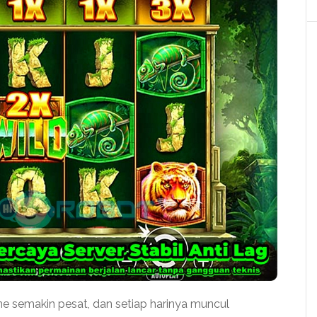
e semakin pesat, dan setiap harinya muncul