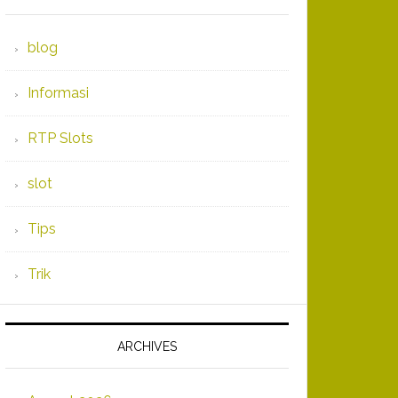
blog
Informasi
RTP Slots
slot
Tips
Trik
ARCHIVES