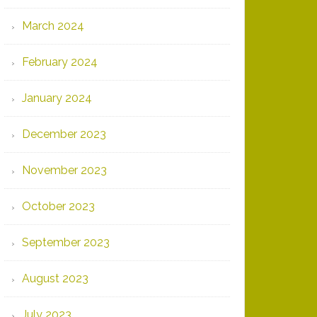
March 2024
February 2024
January 2024
December 2023
November 2023
October 2023
September 2023
August 2023
July 2023