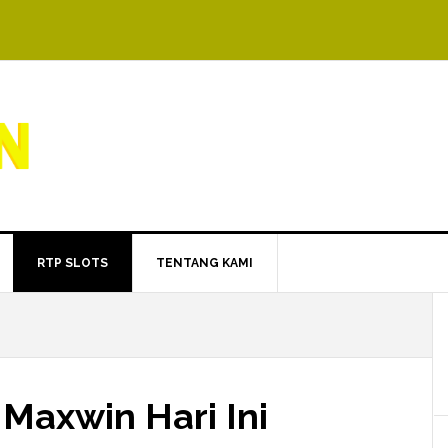
RTP SLOTS
TENTANG KAMI
t Maxwin Hari Ini