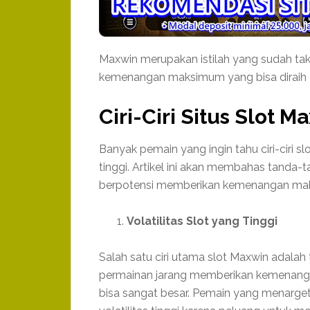
Maxwin merupakan istilah yang sudah tak 
kemenangan maksimum yang bisa diraih da
Ciri-Ciri Situs Slot M
Banyak pemain yang ingin tahu ciri-ciri s
tinggi. Artikel ini akan membahas tand
berpotensi memberikan kemenangan ma
Volatilitas Slot yang Tinggi
Salah satu ciri utama slot Maxwin adalah tin
permainan jarang memberikan kemenangan
bisa sangat besar. Pemain yang menarge