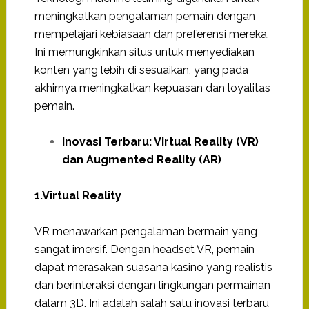
meningkatkan pengalaman pemain dengan
mempelajari kebiasaan dan preferensi mereka.
Ini memungkinkan situs untuk menyediakan
konten yang lebih di sesuaikan, yang pada
akhirnya meningkatkan kepuasan dan loyalitas
pemain.
Inovasi Terbaru: Virtual Reality (VR)
dan Augmented Reality (AR)
1.Virtual Reality
VR menawarkan pengalaman bermain yang
sangat imersif. Dengan headset VR, pemain
dapat merasakan suasana kasino yang realistis
dan berinteraksi dengan lingkungan permainan
dalam 3D. Ini adalah salah satu inovasi terbaru