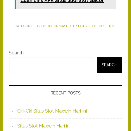
Cuan Link APK Situs Judi Slot Gacor
CATEGORIES:
BLOG
,
INFORMASI
,
RTP SLOTS
,
SLOT
,
TIPS
,
TRIK
Primary
Search
Sidebar
SEARCH
RECENT POSTS
Ciri-Ciri Situs Slot Maxwin Hari Ini
Situs Slot Maxwin Hari ini