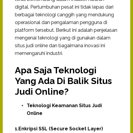
digital. Pertumbuhan pesat ini tidak lepas dari
berbagai teknologi canggih yang mendukung
operasional dan pengalaman pengguna di
platform tersebut. Berikut ini adalah penjelasan
mengenai teknologi yang di gunakan dalam
situs judi online dan bagaimana inovasi ini
memengaruhi industri.
Apa Saja Teknologi
Yang Ada Di Balik Situs
Judi Online?
Teknologi Keamanan Situs Judi
Online
1.Enkripsi SSL (Secure Socket Layer)