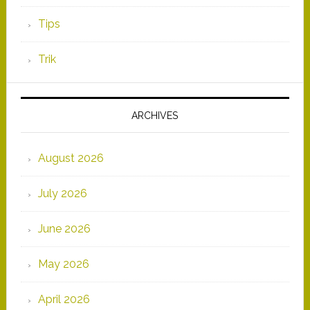
Tips
Trik
ARCHIVES
August 2026
July 2026
June 2026
May 2026
April 2026