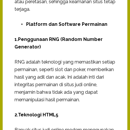
atau peretasan, sehingga keamanan situs tetap
terjaga.
Platform dan Software Permainan
1.Penggunaan RNG (Random Number
Generator)
RNG adalah teknologi yang memastikan setiap
permainan, seperti slot dan poker, memberikan
hasil yang adil dan acak. Ini adalah inti dari
integritas permainan di situs judi online,
menjamin bahwa tidak ada yang dapat
memanipulasi hasil permainan.
2.Teknologi HTML5
Banyak situs judi online modern menggunakan