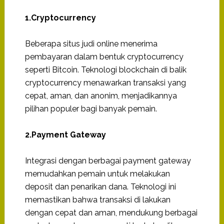
1.Cryptocurrency
Beberapa situs judi online menerima
pembayaran dalam bentuk cryptocurrency
seperti Bitcoin. Teknologi blockchain di balik
cryptocurrency menawarkan transaksi yang
cepat, aman, dan anonim, menjadikannya
pilihan populer bagi banyak pemain.
2.Payment Gateway
Integrasi dengan berbagai payment gateway
memudahkan pemain untuk melakukan
deposit dan penarikan dana. Teknologi ini
memastikan bahwa transaksi di lakukan
dengan cepat dan aman, mendukung berbagai