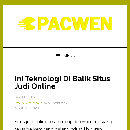
Skip
Skip
Skip
to
to
to
primary
main
primary
navigation
content
sidebar
MENU
Ini Teknologi Di Balik Situs
Judi Online
WRITTEN BY:
PHANTOM MAGE
PUBLISHED ON:
AUGUST 4, 2024
Situs judi online telah menjadi fenomena yang
terus berkembang dalam industri hiburan