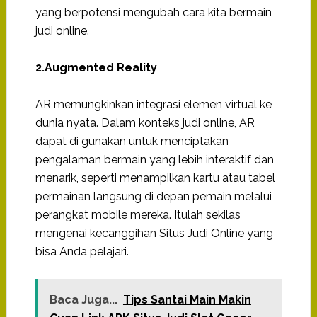
yang berpotensi mengubah cara kita bermain
judi online.
2.Augmented Reality
AR memungkinkan integrasi elemen virtual ke
dunia nyata. Dalam konteks judi online, AR
dapat di gunakan untuk menciptakan
pengalaman bermain yang lebih interaktif dan
menarik, seperti menampilkan kartu atau tabel
permainan langsung di depan pemain melalui
perangkat mobile mereka. Itulah sekilas
mengenai kecanggihan Situs Judi Online yang
bisa Anda pelajari.
Baca Juga...
Tips Santai Main Makin