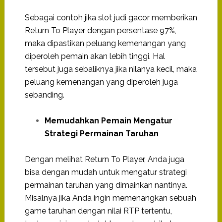
Sebagai contoh jika slot judi gacor memberikan
Return To Player dengan persentase 97%,
maka dipastikan peluang kemenangan yang
diperoleh pemain akan lebih tinggi. Hal
tersebut juga sebaliknya jika nilanya kecil, maka
peluang kemenangan yang diperoleh juga
sebanding.
Memudahkan Pemain Mengatur
Strategi Permainan Taruhan
Dengan melihat Return To Player, Anda juga
bisa dengan mudah untuk mengatur strategi
permainan taruhan yang dimainkan nantinya.
Misalnya jika Anda ingin memenangkan sebuah
game taruhan dengan nilai RTP tertentu,