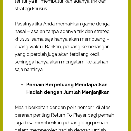
tentunya ini membutuhkan adanya trik dan
strategi khusus.
Pasalnya jika Anda memainkan game denga
nasal – asalan tanpa adanya trik dan strategi
khusus, sama saja hanya akan membuang –
buang waktu. Bahkan, peluang kemenangan
yang diperoleh juga akan terbilang kecil
sehingga hanya akan mengalami kekalahan
saja nantinya.
Pemain Berpeluang Mendapatkan
Hadiah dengan Jumlah Menjanjikan
Masih berkaitan dengan poin nomor 1 di atas,
peranan penting Return To Player bagi pemain
juga bisa memberikan peluang bagi pemain
dalam memperoleh hadiah dengan jumlah