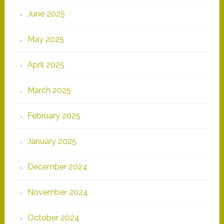
June 2025
May 2025
April 2025
March 2025
February 2025
January 2025
December 2024
November 2024
October 2024