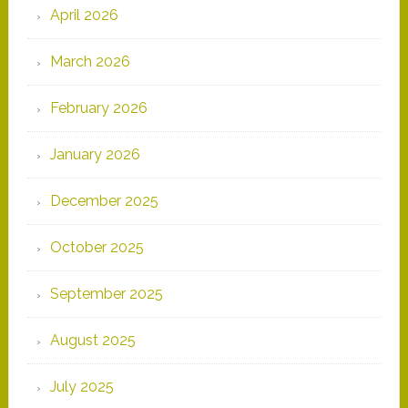
April 2026
March 2026
February 2026
January 2026
December 2025
October 2025
September 2025
August 2025
July 2025