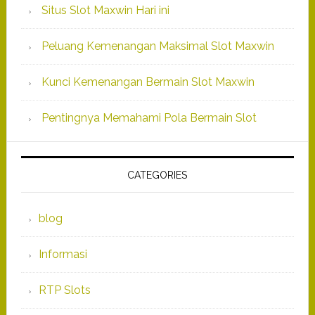
Situs Slot Maxwin Hari ini
Peluang Kemenangan Maksimal Slot Maxwin
Kunci Kemenangan Bermain Slot Maxwin
Pentingnya Memahami Pola Bermain Slot
CATEGORIES
blog
Informasi
RTP Slots