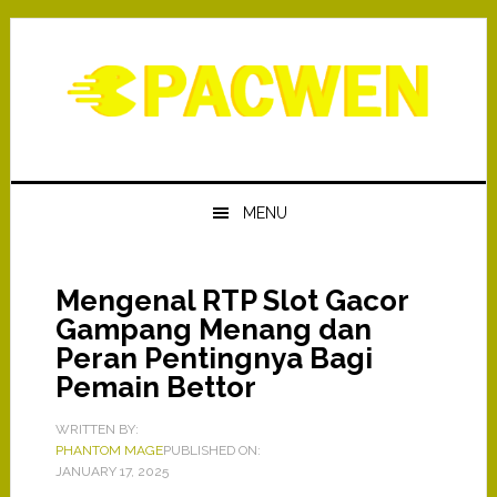
Skip
Skip
Skip
to
to
to
primary
main
primary
navigation
content
sidebar
MENU
Mengenal RTP Slot Gacor
Gampang Menang dan
Peran Pentingnya Bagi
Pemain Bettor
WRITTEN BY:
PHANTOM MAGE
PUBLISHED ON:
JANUARY 17, 2025