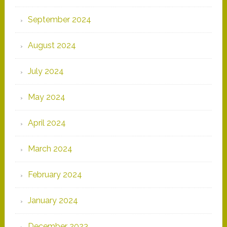
September 2024
August 2024
July 2024
May 2024
April 2024
March 2024
February 2024
January 2024
December 2023