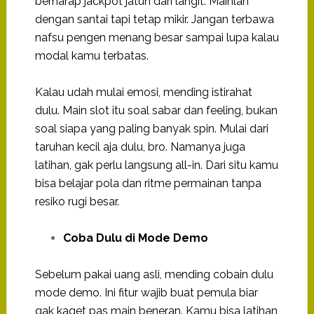
berharap jackpot jatuh dari langit. Mainlah
dengan santai tapi tetap mikir. Jangan terbawa
nafsu pengen menang besar sampai lupa kalau
modal kamu terbatas.
Kalau udah mulai emosi, mending istirahat
dulu. Main slot itu soal sabar dan feeling, bukan
soal siapa yang paling banyak spin.
Mulai dari
taruhan kecil aja dulu, bro. Namanya juga
latihan, gak perlu langsung all-in. Dari situ kamu
bisa belajar pola dan ritme permainan tanpa
resiko rugi besar.
Coba Dulu di Mode Demo
Sebelum pakai uang asli, mending cobain dulu
mode demo. Ini fitur wajib buat pemula biar
gak kaget pas main beneran. Kamu bisa latihan