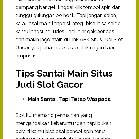
gampang banget, tinggal klik tombol spin dan
tunggu gulungan berhenti. Tapi jangan salah,
kalau asal main tanpa strategi, bisa-bisa saldo
kamu langsung ludes. Jadi, biar gak boncos
dan makin jago main di Link APK Situs Judi Slot
Gacor, yuk pahami beberapa trik ringan tapi
ampuh ini.
Tips Santai Main Situs
Judi Slot Gacor
Main Santai, Tapi Tetap Waspada
Slot itu memang permainan yang
mengandalkan keberuntungan, tapi bukan
berarti kamu bisa asal pencet spin terus