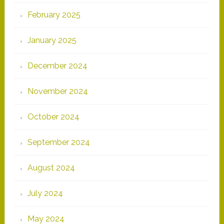
February 2025
January 2025
December 2024
November 2024
October 2024
September 2024
August 2024
July 2024
May 2024