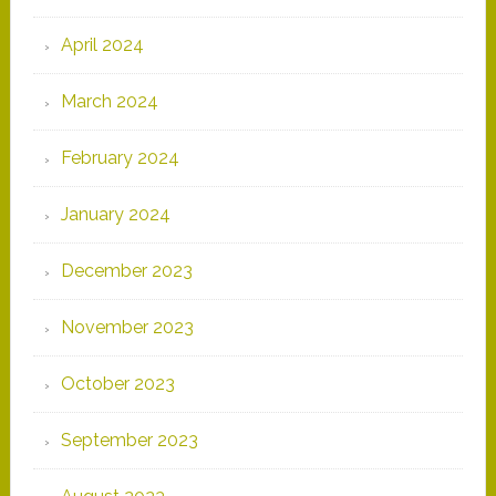
April 2024
March 2024
February 2024
January 2024
December 2023
November 2023
October 2023
September 2023