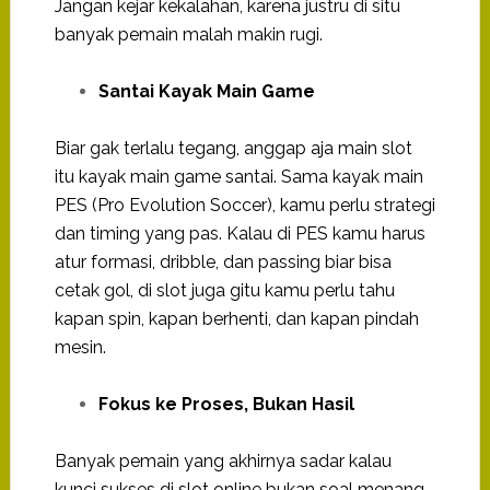
Jangan kejar kekalahan, karena justru di situ
banyak pemain malah makin rugi.
Santai Kayak Main Game
Biar gak terlalu tegang, anggap aja main slot
itu kayak main game santai. Sama kayak main
PES (Pro Evolution Soccer), kamu perlu strategi
dan timing yang pas. Kalau di PES kamu harus
atur formasi, dribble, dan passing biar bisa
cetak gol, di slot juga gitu kamu perlu tahu
kapan spin, kapan berhenti, dan kapan pindah
mesin.
Fokus ke Proses, Bukan Hasil
Banyak pemain yang akhirnya sadar kalau
kunci sukses di slot online bukan soal menang