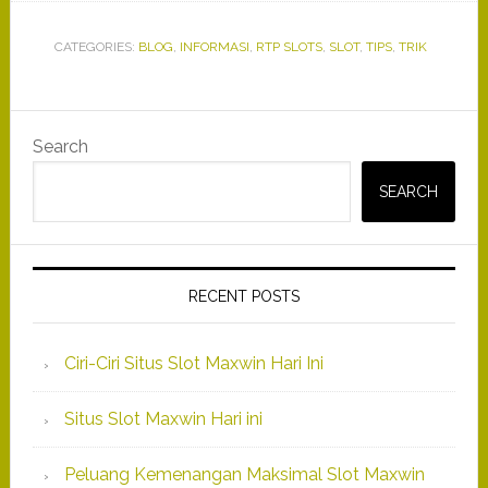
CATEGORIES:
BLOG
,
INFORMASI
,
RTP SLOTS
,
SLOT
,
TIPS
,
TRIK
Primary
Search
Sidebar
SEARCH
RECENT POSTS
Ciri-Ciri Situs Slot Maxwin Hari Ini
Situs Slot Maxwin Hari ini
Peluang Kemenangan Maksimal Slot Maxwin