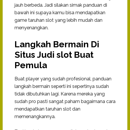
jauh berbeda. Jadi silakan simak panduan di
bawah ini supaya kamu bisa mendapatkan
game taruhan slot yang lebih mudah dan
menyenangkan.
Langkah Bermain Di
Situs Judi slot Buat
Pemula
Buat player yang sudah profesional, panduan
langkah bermain seperti ini sepertinya sudah
tidak dibutuhkan lagi. Karena mereka yang
sudah pro pasti sangat paham bagaimana cara
mendapatkan taruhan slot dan
memenangkannya.