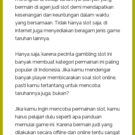
bermain di agen judi slot demi mendapatkan
kesenangan dan keuntungan dalam waktu
yang bersamaan. Tidak hanya slot saja, di
internet juga menyediakan beragam jenis game
taruhan lainnya.
Hanya saja, karena pecinta gambling slot ini
banyak membuat kategori permainan ini paling
populer di Indonesia. Jika kamu mendengar
banyak player membicarakan soal slot online,
pasti kamu tertantang untuk mencoba
taruhannya juga, bukan?
Jika kamu ingin mencoba permainan slot, kamu
harus pelajari dulu seperti apa panduan
memulai game ini. Karena bermain judi yang
dilakukan secara offline dan online tentu sangat