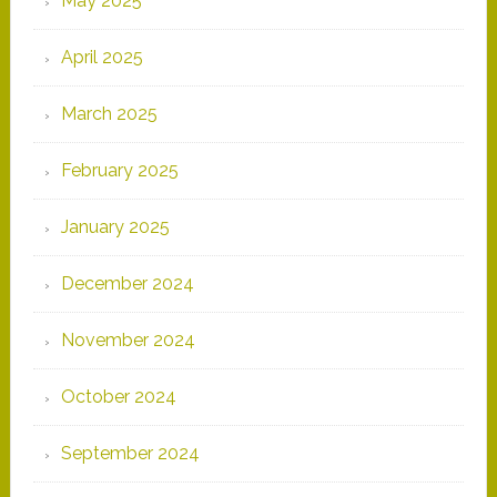
May 2025
April 2025
March 2025
February 2025
January 2025
December 2024
November 2024
October 2024
September 2024