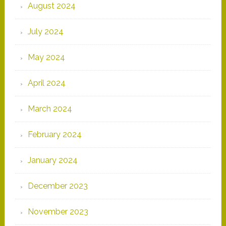
August 2024
July 2024
May 2024
April 2024
March 2024
February 2024
January 2024
December 2023
November 2023