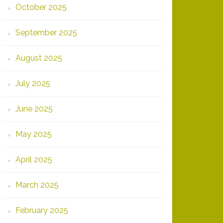
October 2025
September 2025
August 2025
July 2025
June 2025
May 2025
April 2025
March 2025
February 2025