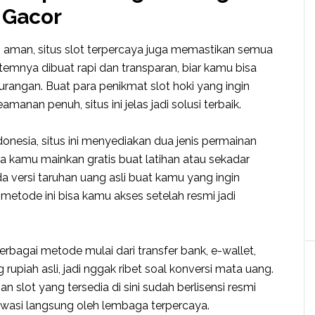
t Gacor
aman, situs slot terpercaya juga memastikan semua
stemnya dibuat rapi dan transparan, biar kamu bisa
rangan. Buat para penikmat slot hoki yang ingin
nan penuh, situs ini jelas jadi solusi terbaik.
donesia, situs ini menyediakan dua jenis permainan
a kamu mainkan gratis buat latihan atau sekadar
a versi taruhan uang asli buat kamu yang ingin
etode ini bisa kamu akses setelah resmi jadi
erbagai metode mulai dari transfer bank, e-wallet,
upiah asli, jadi nggak ribet soal konversi mata uang.
slot yang tersedia di sini sudah berlisensi resmi
iawasi langsung oleh lembaga terpercaya.