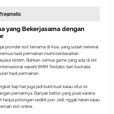
 Pragmatic
ma yang Bekerjasama dengan
or
ai provider slot ternama di Asia, yang sudah terkenal
, semua hasil permainan murni berdasarkan
ayasa sistem. Bahkan, semua game yang ada di sini
 internasional seperti BMM Testlabs dari Australia.
juran hasil permainan.
at tiap hari juga jadi bukti kuat kalau situs ini
gan pemainnya. Banyak bettor yang puas karena
tanpa potongan sedikit pun. Jadi, nggak heran kalau
emain slot online.