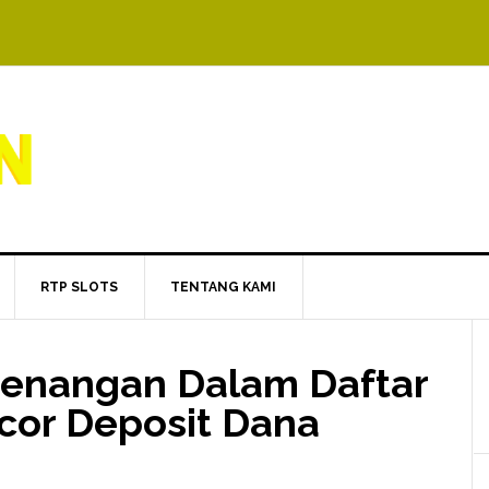
RTP SLOTS
TENTANG KAMI
enangan Dalam Daftar
acor Deposit Dana