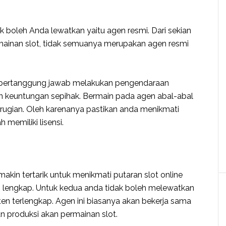
k boleh Anda lewatkan yaitu agen resmi. Dari sekian
inan slot, tidak semuanya merupakan agen resmi
k bertanggung jawab melakukan pengendaraan
 keuntungan sepihak. Bermain pada agen abal-abal
rugian. Oleh karenanya pastikan anda menikmati
 memiliki lisensi.
kin tertarik untuk menikmati putaran slot online
ng lengkap. Untuk kedua anda tidak boleh melewatkan
n terlengkap. Agen ini biasanya akan bekerja sama
 produksi akan permainan slot.