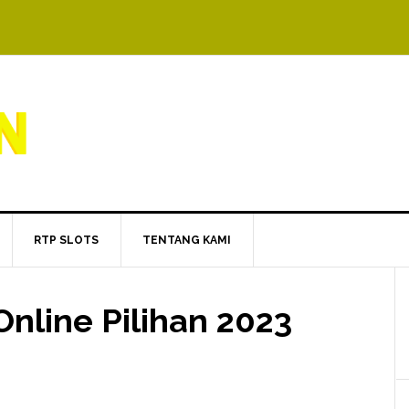
RTP SLOTS
TENTANG KAMI
Online Pilihan 2023