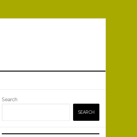
Primary
Search
Sidebar
SEARCH