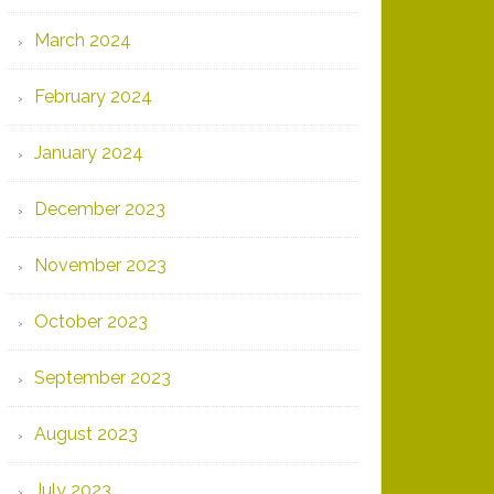
March 2024
February 2024
January 2024
December 2023
November 2023
October 2023
September 2023
August 2023
July 2023