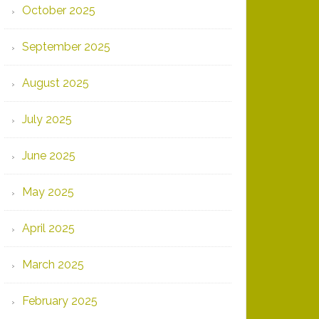
October 2025
September 2025
August 2025
July 2025
June 2025
May 2025
April 2025
March 2025
February 2025