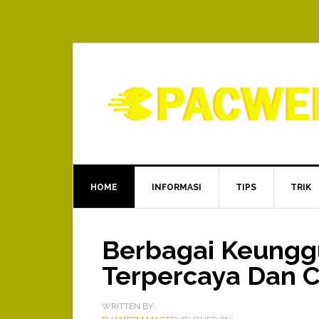
Skip
Skip
Skip
to
to
to
primary
main
primary
navigation
content
sidebar
HOME
INFORMASI
TIPS
TRIK
Berbagai Keungg
Terpercaya Dan 
WRITTEN BY: