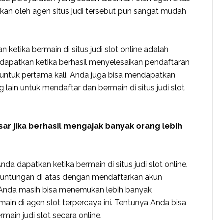
ukan oleh agen situs judi tersebut pun sangat mudah
ketika bermain di situs judi slot online adalah
 dapatkan ketika berhasil menyelesaikan pendaftaran
untuk pertama kali. Anda juga bisa mendapatkan
g lain untuk mendaftar dan bermain di situs judi slot
sar jika berhasil mengajak banyak orang lebih
da dapatkan ketika bermain di situs judi slot online.
euntungan di atas dengan mendaftarkan akun
Anda masih bisa menemukan lebih banyak
ain di agen slot terpercaya ini. Tentunya Anda bisa
ain judi slot secara online.