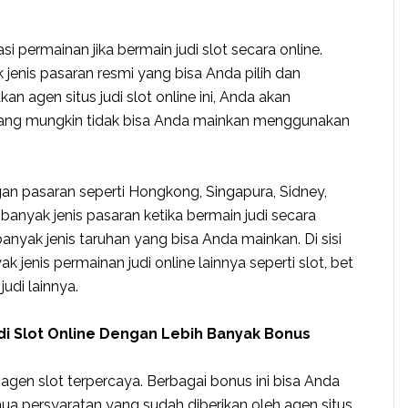
 permainan jika bermain judi slot secara online.
k jenis pasaran resmi yang bisa Anda pilih dan
 agen situs judi slot online ini, Anda akan
yang mungkin tidak bisa Anda mainkan menggunakan
gan pasaran seperti Hongkong, Singapura, Sidney,
anyak jenis pasaran ketika bermain judi secara
nyak jenis taruhan yang bisa Anda mainkan. Di sisi
 jenis permainan judi online lainnya seperti slot, bet
judi lainnya.
i Slot Online Dengan Lebih Banyak Bonus
 agen slot terpercaya. Berbagai bonus ini bisa Anda
a persyaratan yang sudah diberikan oleh agen situs