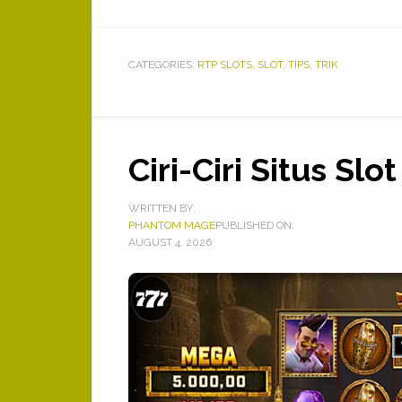
CATEGORIES:
RTP SLOTS
,
SLOT
,
TIPS
,
TRIK
Ciri-Ciri Situs Slo
WRITTEN BY:
PHANTOM MAGE
PUBLISHED ON:
AUGUST 4, 2026