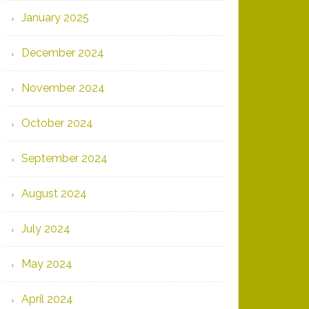
January 2025
December 2024
November 2024
October 2024
September 2024
August 2024
July 2024
May 2024
April 2024