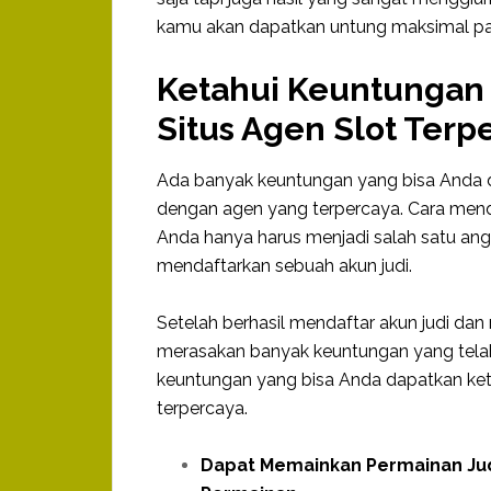
kamu akan dapatkan untung maksimal pa
Ketahui Keuntungan
Situs Agen Slot Terp
Ada banyak keuntungan yang bisa Anda dap
dengan agen yang terpercaya. Cara men
Anda hanya harus menjadi salah satu anggo
mendaftarkan sebuah akun judi.
Setelah berhasil mendaftar akun judi dan
merasakan banyak keuntungan yang telah
keuntungan yang bisa Anda dapatkan ketik
terpercaya.
Dapat Memainkan Permainan Judi