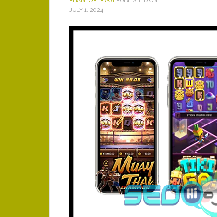
PHANTOM MAGE
PUBLISHED ON:
JULY 1, 2024