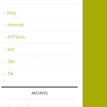
blog
Informasi
RTP Slots
slot
Tips
Trik
ARCHIVES